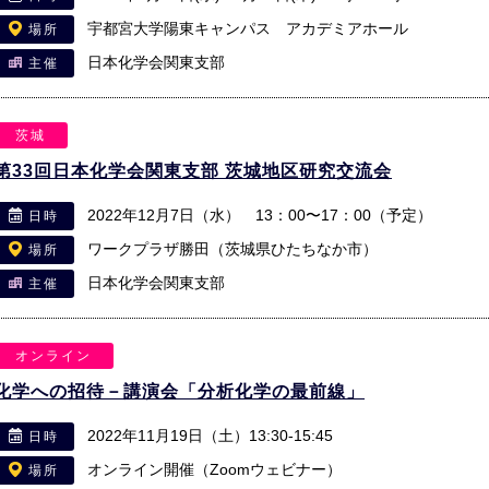
宇都宮大学陽東キャンパス アカデミアホール
場所
日本化学会関東支部
主催
茨城
第33回日本化学会関東支部 茨城地区研究交流会
2022年12月7日（水） 13：00〜17：00（予定）
日時
ワークプラザ勝田（茨城県ひたちなか市）
場所
日本化学会関東支部
主催
オンライン
化学への招待－講演会「分析化学の最前線」
2022年11月19日（土）13:30-15:45
日時
オンライン開催（Zoomウェビナー）
場所