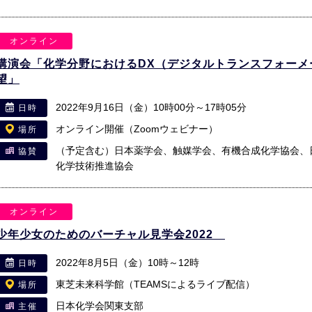
オンライン
講演会「化学分野におけるDX（デジタルトランスフォーメ
望」
2022年9月16日（金）10時00分～17時05分
日時
オンライン開催（Zoomウェビナー）
場所
（予定含む）日本薬学会、触媒学会、有機合成化学協会、
協賛
化学技術推進協会
オンライン
少年少女のためのバーチャル見学会2022
2022年8月5日（金）10時～12時
日時
東芝未来科学館（TEAMSによるライブ配信）
場所
日本化学会関東支部
主催