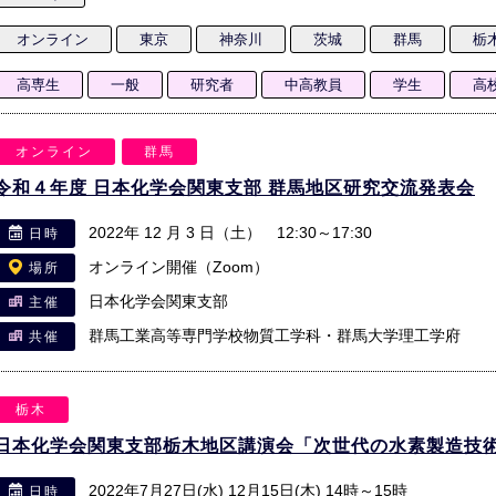
オンライン
東京
神奈川
茨城
群馬
栃
高専生
一般
研究者
中高教員
学生
高
オンライン
群馬
令和４年度 日本化学会関東支部 群馬地区研究交流発表会
2022年 12 月 3 日（土） 12:30～17:30
日時
オンライン開催（Zoom）
場所
日本化学会関東支部
主催
群馬工業高等専門学校物質工学科・群馬大学理工学府
共催
栃木
日本化学会関東支部栃木地区講演会「次世代の水素製造技
2022年7月27日(水) 12月15日(木) 14時～15時
日時