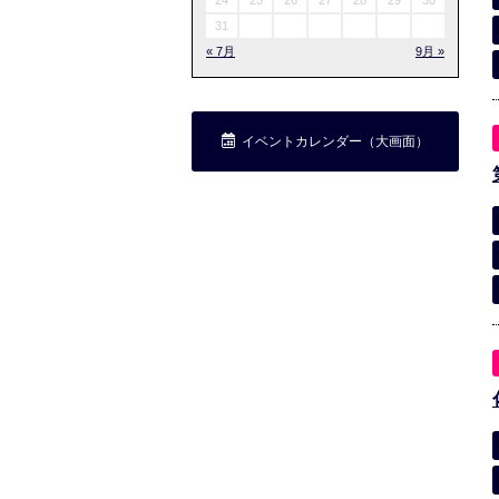
24
25
26
27
28
29
30
31
« 7月
9月 »
イベントカレンダー（大画面）