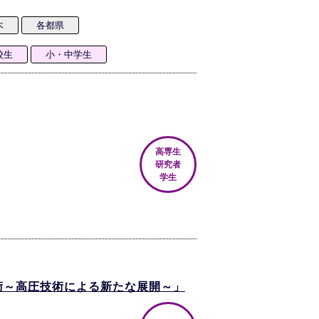
木
各都県
校生
小・中学生
高専生
研究者
学生
術～高圧技術による新たな展開～」