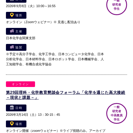
一般
研究者
2026年9月8日（火）10:00～16:55
学生
場所
オンライン（Zoomウェビナー）※ 見逃し配信あり
主催
日本化学会関東支部
協賛
※予定※高分子学会、化学工学会、日本コンピュータ化学会、日本
分析化学会、日本材料学会、日本ロボット学会、日本機械学会、人
工知能学会、有機合成化学協会
オンライン
第29回理科・化学教育懇談会フォーラム「化学を通じた高大接続
－現状と課題－」
一般
日時
研究者
2026年3月14日（土）13：30-15：45
中高教員
学生
場所
オンライン開催（zoomウェビナー）※ライブ視聴のみ。アーカイブ