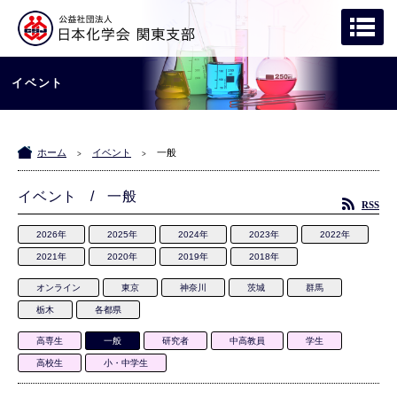
イベント
ホーム
イベント
一般
>
>
イベント / 一般
RSS
2026年
2025年
2024年
2023年
2022年
2021年
2020年
2019年
2018年
オンライン
東京
神奈川
茨城
群馬
栃木
各都県
高専生
一般
研究者
中高教員
学生
高校生
小・中学生