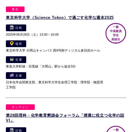
東京
東京科学大学（Science Tokyo）で過ごす化学な週末2025
高専生
一般
日時
中高教員
2025年06月28日（土）13:00～16:00
学生
高校生
小・中学生
場所
東京科学大学 大岡山キャンパス 西9号館ディジタル多目的ホール
交通
東急大井町線・目黒線「大岡山」駅から徒歩3分
主催
日本化学会関東支部、東京科学大学生命理工学院・理学院・物質理
工学院
オンライン
第28回理科・化学教育懇談会フォーラム「授業に役立つ化学の話
VI」
一般
日時