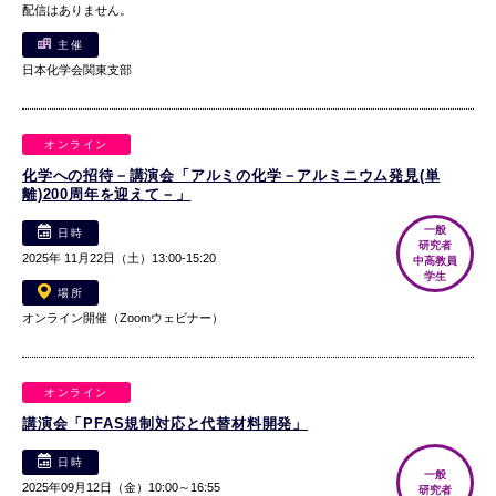
配信はありません。
主催
日本化学会関東支部
オンライン
化学への招待－講演会「アルミの化学－アルミニウム発見(単
離)200周年を迎えて－」
一般
日時
研究者
2025年 11月22日（土）13:00-15:20
中高教員
学生
場所
オンライン開催（Zoomウェビナー）
オンライン
講演会「PFAS規制対応と代替材料開発」
日時
一般
2025年09月12日（金）10:00～16:55
研究者