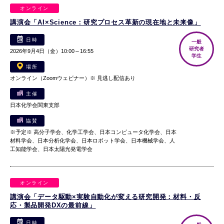
オンライン
講演会「AI×Science：研究プロセス革新の現在地と未来像」
日時
一般
研究者
2026年9月4日（金）10:00～16:55
学生
場所
オンライン（Zoomウェビナー）※ 見逃し配信あり
主催
日本化学会関東支部
協賛
※予定※ 高分子学会、化学工学会、日本コンピュータ化学会、日本
材料学会、日本分析化学会、日本ロボット学会、日本機械学会、人
工知能学会、日本太陽光発電学会
オンライン
講演会「データ駆動×実験自動化が変える研究開発：材料・反
応・製品開発DXの最前線」
日時