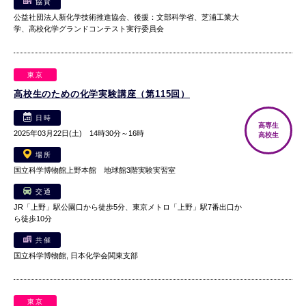
協賛
公益社団法人新化学技術推進協会、後援：文部科学省、芝浦工業大
学、高校化学グランドコンテスト実行委員会
東京
高校生のための化学実験講座（第115回）
日時
高専生
2025年03月22日(土) 14時30分～16時
高校生
場所
国立科学博物館上野本館 地球館3階実験実習室
交通
JR「上野」駅公園口から徒歩5分、東京メトロ「上野」駅7番出口か
ら徒歩10分
共催
国立科学博物館, 日本化学会関東支部
東京