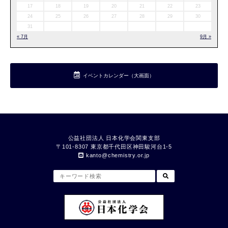
17
18
19
20
21
22
23
24
25
26
27
28
29
30
31
« 7月
9月 »
イベントカレンダー（大画面）
公益社団法人 日本化学会関東支部
〒101-8307 東京都千代⽥区神⽥駿河台1-5
kanto
chemistry.or.jp