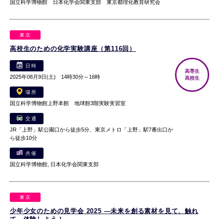
国立科学博物館 日本化学会関東支部 東京都理化教育研究会
東京
高校生のための化学実験講座（第116回）
日時
高専生
2025年08月9日(土) 14時30分～16時
高校生
場所
国立科学博物館上野本館 地球館3階実験実習室
交通
JR「上野」駅公園口から徒歩5分、東京メトロ「上野」駅7番出口か
ら徒歩10分
共催
国立科学博物館, 日本化学会関東支部
東京
少年少女のための見学会 2025 ―未来を創る素材を見て、触れ