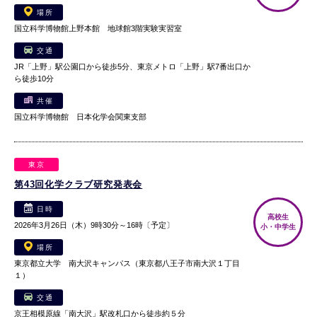
場所
国立科学博物館上野本館 地球館3階実験実習室
交通
JR「上野」駅公園口から徒歩5分、東京メトロ「上野」駅7番出口か
ら徒歩10分
共催
国立科学博物館 日本化学会関東支部
東京
第43回化学クラブ研究発表会
日時
高校生
2026年3月26日（木）9時30分～16時〔予定〕
小・中学生
場所
東京都立大学 南大沢キャンパス（東京都八王子市南大沢１丁目
１）
交通
京王相模原線「南大沢」駅改札口から徒歩約５分