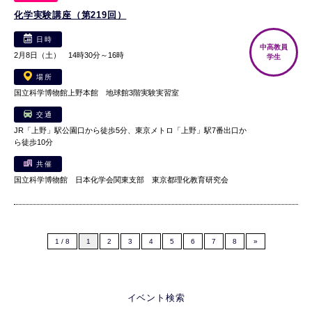
化学実験講座（第219回）
日時
中高教員
2月8日（土） 14時30分～16時
学生
場所
国立科学博物館上野本館 地球館3階実験実習室
交通
JR「上野」駅公園口から徒歩5分、東京メトロ「上野」駅7番出口か
ら徒歩10分
共催
国立科学博物館 日本化学会関東支部 東京都理化教育研究会
1 / 8
1
2
3
4
5
6
7
8
»
イベント検索