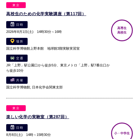
東京
高校生のための化学実験講座（第117回）
日時
高専生
2026年8月1日(土) 14時30分～16時
高校生
場所
国立科学博物館上野本館 地球館3階実験実習室
交通
JR「上野」駅公園口から徒歩5分、東京メトロ「上野」駅7番出口か
ら徒歩10分
共催
国立科学博物館, 日本化学会関東支部
東京
楽しい化学の実験室（第287回）
日時
小・中学生
8月8日(土) 14時～15時30分