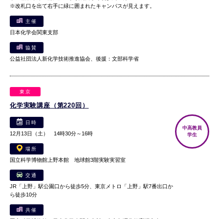
※改札口を出て右手に緑に囲まれたキャンパスが見えます。
主催
日本化学会関東支部
協賛
公益社団法人新化学技術推進協会、後援：文部科学省
東京
化学実験講座（第220回）
日時
中高教員
12月13日（土） 14時30分～16時
学生
場所
国立科学博物館上野本館 地球館3階実験実習室
交通
JR「上野」駅公園口から徒歩5分、東京メトロ「上野」駅7番出口か
ら徒歩10分
共催