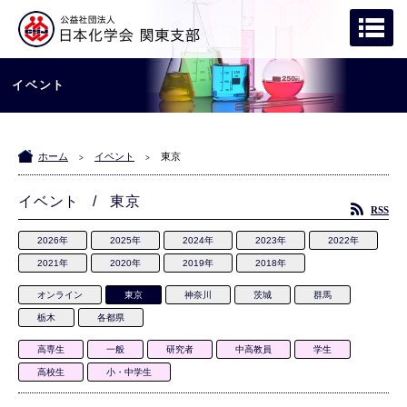
イベント
ホーム
イベント
東京
>
>
イベント / 東京
RSS
2026年
2025年
2024年
2023年
2022年
2021年
2020年
2019年
2018年
オンライン
東京
神奈川
茨城
群馬
栃木
各都県
高専生
一般
研究者
中高教員
学生
高校生
小・中学生