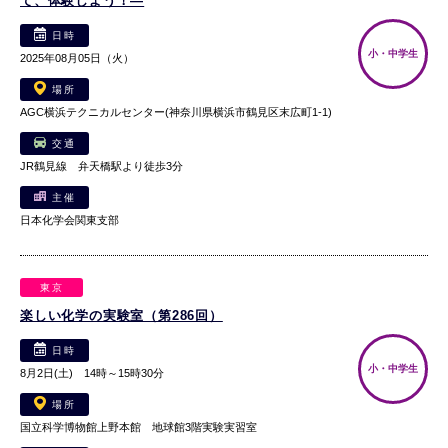
て、体験しよう！―
日時
小・中学生
2025年08月05日（火）
場所
AGC横浜テクニカルセンター(神奈川県横浜市鶴見区末広町1-1)
交通
JR鶴見線 弁天橋駅より徒歩3分
主催
日本化学会関東支部
東京
楽しい化学の実験室（第286回）
日時
小・中学生
8月2日(土) 14時～15時30分
場所
国立科学博物館上野本館 地球館3階実験実習室