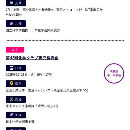
交通
JR「上野」駅公園口から徒歩5分、東京メトロ「上野」駅7番出口か
ら徒歩10分
共催
国立科学博物館 日本化学会関東支部
東京
第42回化学クラブ研究発表会
日時
高校生
2025年3月25日（火）9時～17時
小・中学生
場所
芝浦工業大学 豊洲キャンパス（東京都江東区豊洲3-7-5）
交通
東京メトロ有楽町線「豊洲」徒歩7分
主催
日本化学会関東支部