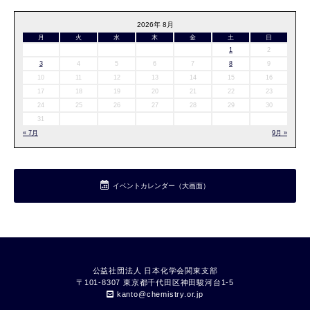
2026年 8月
月
火
水
木
金
土
日
1
2
3
4
5
6
7
8
9
10
11
12
13
14
15
16
17
18
19
20
21
22
23
24
25
26
27
28
29
30
31
« 7月
9月 »
イベントカレンダー（大画面）
公益社団法人 日本化学会関東支部
〒101-8307 東京都千代⽥区神⽥駿河台1-5
kanto
chemistry.or.jp