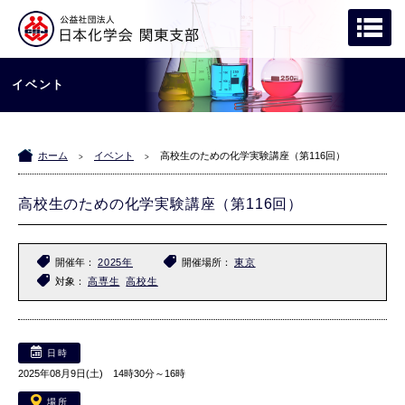
イベント
ホーム
イベント
高校生のための化学実験講座（第116回）
>
>
高校生のための化学実験講座（第116回）
開催年
2025年
開催場所
東京
対象
高専生
高校生
日時
2025年08月9日(土) 14時30分～16時
場所