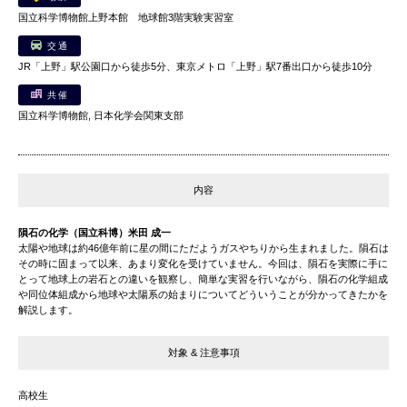
国立科学博物館上野本館 地球館3階実験実習室
交通
JR「上野」駅公園口から徒歩5分、東京メトロ「上野」駅7番出口から徒歩10分
共催
国立科学博物館, 日本化学会関東支部
内容
隕石の化学（国立科博）米田 成一
太陽や地球は約46億年前に星の間にただようガスやちりから生まれました。隕石は
その時に固まって以来、あまり変化を受けていません。今回は、隕石を実際に手に
とって地球上の岩石との違いを観察し、簡単な実習を行いながら、隕石の化学組成
や同位体組成から地球や太陽系の始まりについてどういうことが分かってきたかを
解説します。
対象 & 注意事項
高校生