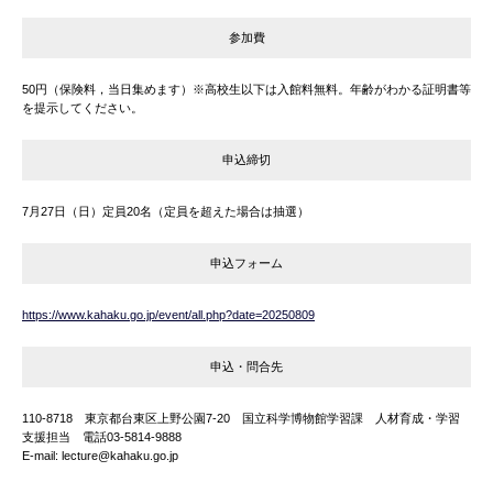
参加費
50円（保険料，当日集めます）※高校生以下は入館料無料。年齢がわかる証明書等
を提示してください。
申込締切
7月27日（日）定員20名（定員を超えた場合は抽選）
申込フォーム
https://www.kahaku.go.jp/event/all.php?date=20250809
申込・問合先
110-8718 東京都台東区上野公園7-20 国立科学博物館学習課 人材育成・学習
支援担当 電話03-5814-9888
E-mail: lecture@kahaku.go.jp