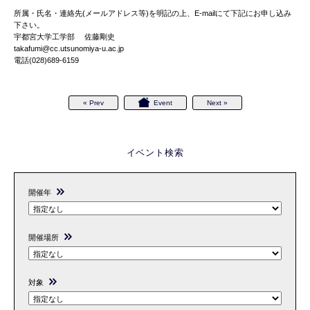
所属・氏名・連絡先(メールアドレス等)を明記の上、E-mailにて下記にお申し込み
下さい。
宇都宮大学工学部 佐藤剛史
takafumi@cc.utsunomiya-u.ac.jp
電話(028)689-6159
« Prev
Event
Next »
イベント検索
開催年
開催場所
対象