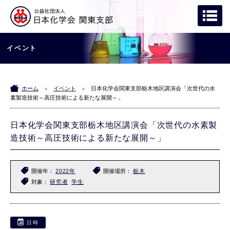
イベント
ホーム
イベント
日本化学会関東支部栃木地区講演会「次世代の水
>
>
素製造技術～高圧技術による新たな展開～」
日本化学会関東支部栃木地区講演会「次世代の水素製
造技術～高圧技術による新たな展開～」
開催年
2022年
開催場所
栃木
対象
研究者
学生
日時