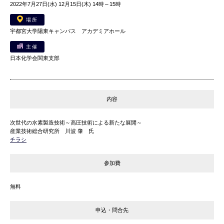
2022年7月27日(水) 12月15日(木) 14時～15時
場所
宇都宮大学陽東キャンパス アカデミアホール
主催
日本化学会関東支部
内容
次世代の水素製造技術～高圧技術による新たな展開～
産業技術総合研究所 川波 肇 氏
チラシ
参加費
無料
申込・問合先