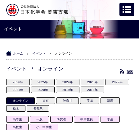
イベント
ホーム
イベント
オンライン
>
>
イベント / オンライン
RSS
2026年
2025年
2024年
2023年
2022年
2021年
2020年
2019年
2018年
オンライン
東京
神奈川
茨城
群馬
栃木
各都県
高専生
一般
研究者
中高教員
学生
高校生
小・中学生