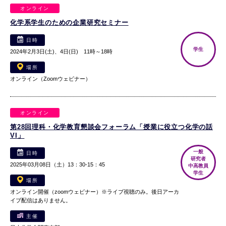
オンライン
化学系学生のための企業研究セミナー
日時
学生
2024年2月3日(土)、4日(日) 11時～18時
場所
オンライン（Zoomウェビナー）
オンライン
第28回理科・化学教育懇談会フォーラム「授業に役立つ化学の話
VI」
一般
日時
研究者
2025年03月08日（土）13：30-15：45
中高教員
学生
場所
オンライン開催（zoomウェビナー）※ライブ視聴のみ。後日アーカ
イブ配信はありません。
主催