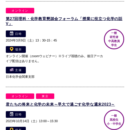
オンライン
第27回理科・化学教育懇談会フォーラム「授業に役立つ化学の話
V」
一般
日時
研究者
2024年3月9日（土）13：30-15：45
中高教員
学生
場所
オンライン開催（zoomウェビナー）※ライブ視聴のみ。後日アーカ
イブ配信はありません。
主催
日本化学会関東支部
オンライン
東京
君たちの将来と化学の未来～早大で過ごす化学な週末2023～
日時
一般
高校生
2023年10月14日（土）13:00～15:30
小・中学生