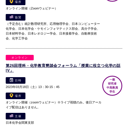
場所
オンライン開催（Zoomウェビナー）
協賛
（予定含む）統計数理研究所、応用物理学会、日本コンピューター
化学会、日本化学会・ケモインフォマティクス部会、高分子学会、
日本材料学会、日本レオロジー学会、日本接着学会、自動車技術
会、化学工学会
オンライン
第26回理科・化学教育懇談会フォーラム「授業に役立つ化学の話
IV」
一般
日時
研究者
2023年03月18日（土）13：30-15：45
中高教員
学生
場所
オンライン開催（zoomウェビナー）※ライブ視聴のみ。後日アーカ
イブ配信はありません。
主催
日本化学会関東支部