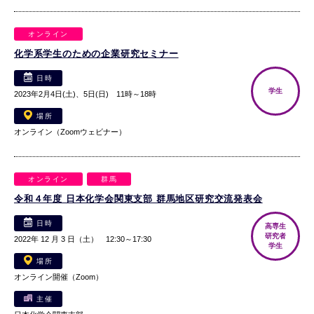
オンライン
化学系学生のための企業研究セミナー
日時
学生
2023年2月4日(土)、5日(日) 11時～18時
場所
オンライン（Zoomウェビナー）
オンライン
群馬
令和４年度 日本化学会関東支部 群馬地区研究交流発表会
日時
高専生
研究者
2022年 12 月 3 日（土） 12:30～17:30
学生
場所
オンライン開催（Zoom）
主催