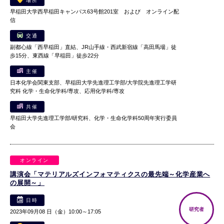
場所
早稲田大学西早稲田キャンパス63号館201室 および オンライン配
信
交通
副都心線「西早稲田」直結、JR山手線・西武新宿線「高田馬場」徒
歩15分、東西線「早稲田」徒歩22分
主催
日本化学会関東支部、早稲田大学先進理工学部/大学院先進理工学研
究科 化学・生命化学科/専攻、応用化学科/専攻
共催
早稲田大学先進理工学部/研究科、化学・生命化学科50周年実行委員
会
オンライン
講演会「マテリアルズインフォマティクスの最先端～化学産業へ
の展開～」
日時
研究者
2023年09月08 日（金）10:00～17:05