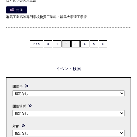
日本化学会関東支部
共催
群馬工業高等専門学校物質工学科・群馬大学理工学府
2 / 5
«
1
2
3
4
5
»
イベント検索
開催年
開催場所
対象