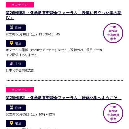
オンライン
第26回理科・化学教育懇談会フォーラム「授業に役立つ化学の話
IV」
一般
日時
研究者
2023年03月18日（土）13：30-15：45
中高教員
学生
場所
オンライン開催（zoomウェビナー）※ライブ視聴のみ。後日アーカ
イブ配信はありません。
主催
日本化学会関東支部
オンライン
第25回理科・化学教育懇談会フォーラム「錯体化学へようこそ」
一般
日時
研究者
2022年03月05日（土）10時～12時
中高教員
学生
場所