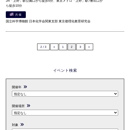
JR「上野」駅公園口から徒歩5分、東京メトロ「上野」駅7番出口か
ら徒歩10分
共催
国立科学博物館 日本化学会関東支部 東京都理化教育研究会
2 / 3
«
1
2
3
»
イベント検索
開催年
開催場所
対象