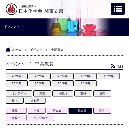
イベント
ホーム
イベント
中高教員
>
>
イベント / 中高教員
RSS
2026年
2025年
2024年
2023年
2022年
2021年
2020年
2019年
2018年
オンライン
東京
神奈川
茨城
群馬
栃木
各都県
高専生
一般
研究者
中高教員
学生
高校生
小・中学生