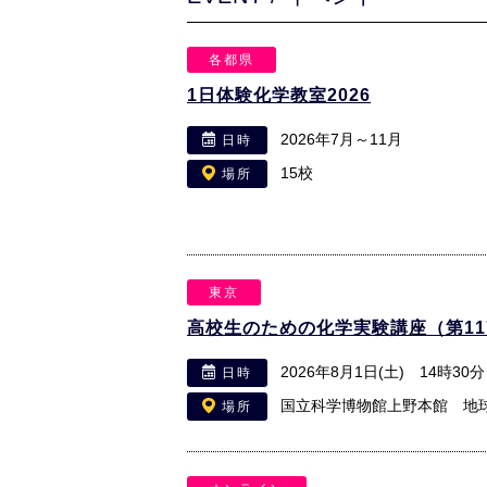
各都県
1日体験化学教室2026
2026年7月～11月
日時
15校
場所
東京
高校生のための化学実験講座（第11
2026年8月1日(土) 14時30
日時
国立科学博物館上野本館 地
場所