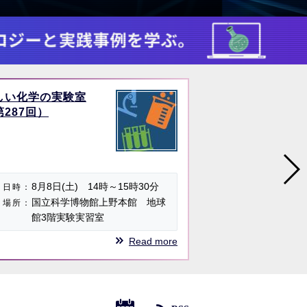
しい化学の実験室
講演会「AI×Sci
第287回）
革新の現在地と
2026年9
日時
8月8日(土) 14時～15時30分
16:55
日時
国立科学博物館上野本館 地球
オンライ
場所
場所
館3階実験実習室
ー）※ 
Read more