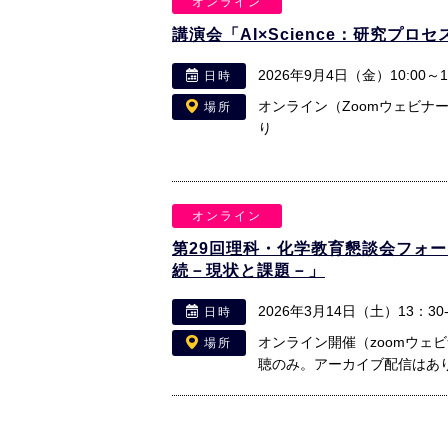
オンライン
講演会「AI×Science：研究プ
2026年9月4日（金）10:00～16
日時
オンライン（Zoomウェビナ
場所
り
オンライン
第29回理科・化学教育懇談会フォ
続－現状と課題－」
2026年3月14日（土）13：30-
日時
オンライン開催（zoomウェ
場所
聴のみ。アーカイブ配信はあ