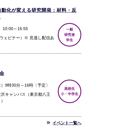
自動化が変える研究開発：材料・反
」
10:00～16:55
一般
研究者
mウェビナー）※ 見逃し配信あ
学生
会
（木）9時30分～16時〔予定〕
高校生
大沢キャンパス（東京都八王
小・中学生
１）
イベント一覧へ