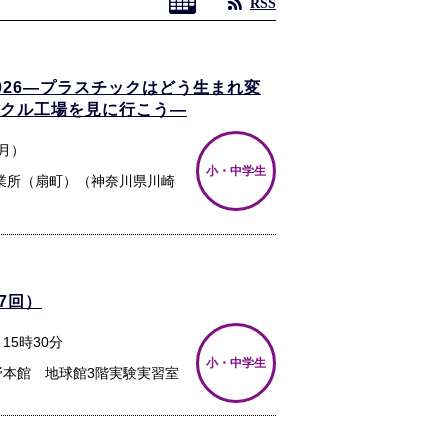
RSS
026―プラスチックはどう生まれ変
イクル工場を見に行こう―
（月）
小・中学生
業所（扇町）（神奈川県川崎
7回）
～15時30分
小・中学生
野本館 地球館3階実験実習室