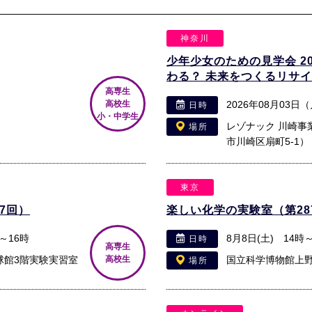
神奈川
少年少女のための見学会 2
わる？ 未来をつくるリサ
高専生
高校生
2026年08月03日
日時
小・中学生
レゾナック 川崎事
場所
市川崎区扇町5-1）
東京
7回）
楽しい化学の実験室（第28
分～16時
8月8日(土) 14時
日時
高専生
球館3階実験実習室
高校生
国立科学博物館上
場所