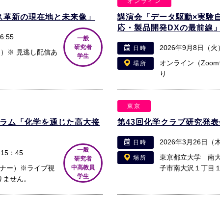
オンライン
ロセス革新の現在地と未来像」
講演会「データ駆動×実験
応・製品開発DXの最前線
:55
一般
研究者
2026年9月8日（火）
日時
ー）※ 見逃し配信あ
学生
オンライン（Zoo
場所
り
東京
ーラム「化学を通じた高大接
第43回化学クラブ研究発表
2026年3月26日
日時
一般
15：45
東京都立大学 南
場所
研究者
ビナー）※ライブ視
中高教員
子市南大沢１丁目
学生
りません。