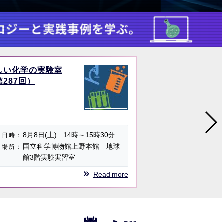
しい化学の実験室
講演会「AI×Sci
第287回）
革新の現在地と
2026年9
日時
8月8日(土) 14時～15時30分
16:55
日時
国立科学博物館上野本館 地球
オンライ
場所
場所
館3階実験実習室
ー）※ 
Read more