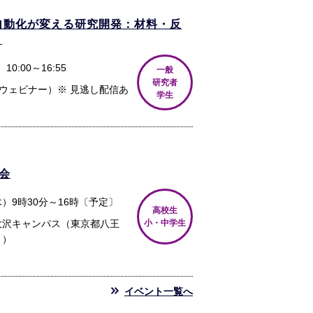
自動化が変える研究開発：材料・反
」
10:00～16:55
一般
研究者
mウェビナー）※ 見逃し配信あ
学生
会
（木）9時30分～16時〔予定〕
高校生
大沢キャンパス（東京都八王
小・中学生
１）
イベント一覧へ