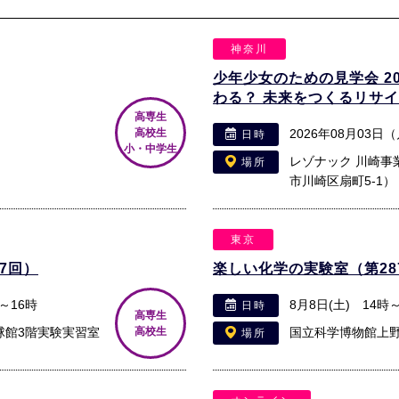
神奈川
少年少女のための見学会 2
わる？ 未来をつくるリサ
高専生
高校生
2026年08月03日
日時
小・中学生
レゾナック 川崎事
場所
市川崎区扇町5-1）
東京
7回）
楽しい化学の実験室（第28
分～16時
8月8日(土) 14時
日時
高専生
球館3階実験実習室
高校生
国立科学博物館上
場所