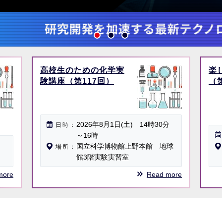
高校生のための化学実
楽
験講座（第117回）
（
2026年8月1日(土) 14時30分
日時
～16時
国立科学博物館上野本館 地球
場所
館3階実験実習室
more
Read more