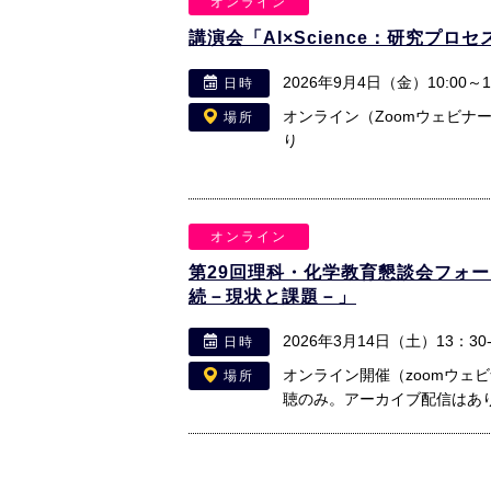
オンライン
講演会「AI×Science：研究プ
2026年9月4日（金）10:00～16
日時
オンライン（Zoomウェビナ
場所
り
オンライン
第29回理科・化学教育懇談会フォ
続－現状と課題－」
2026年3月14日（土）13：30-
日時
オンライン開催（zoomウェ
場所
聴のみ。アーカイブ配信はあ