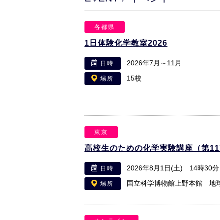
各都県
1日体験化学教室2026
2026年7月～11月
日時
15校
場所
東京
高校生のための化学実験講座（第11
2026年8月1日(土) 14時30
日時
国立科学博物館上野本館 地
場所