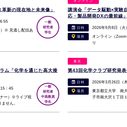
オンライン
ロセス革新の現在地と未来像」
講演会「データ駆動×実験
応・製品開発DXの最前線
:55
一般
研究者
2026年9月8日（火）
日時
ー）※ 見逃し配信あ
学生
オンライン（Zoo
場所
り
東京
ーラム「化学を通じた高大接
第43回化学クラブ研究発表
2026年3月26日
日時
一般
15：45
東京都立大学 南
場所
研究者
ビナー）※ライブ視
中高教員
子市南大沢１丁目
学生
りません。