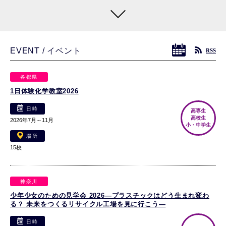
講演会「AI×Science：研究プロセス革新の現在地と未来
像」
EVENT / イベント
RSS
2026年9月4日（金）10:00～16:55
日時
オンライン（Zoomウェビナー）※ 見逃し配信あり
場所
各都県
Read more
1日体験化学教室2026
日時
高専生
高校生
講演会「データ駆動×実験自動化が変える研究開発：材
2026年7月～11月
小・中学生
料・反応・製品開発DXの最前線」
場所
15校
2026年9月8日（火）10:00～16:55
日時
オンライン（Zoomウェビナー）※ 見逃し配信あり
場所
神奈川
Read more
少年少女のための見学会 2026―プラスチックはどう生まれ変わ
る？ 未来をつくるリサイクル工場を見に行こう―
日時