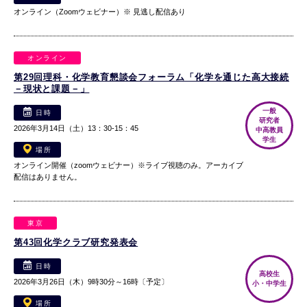
オンライン（Zoomウェビナー）※ 見逃し配信あり
オンライン
第29回理科・化学教育懇談会フォーラム「化学を通じた高大接続
－現状と課題－」
一般
日時
研究者
2026年3月14日（土）13：30-15：45
中高教員
学生
場所
オンライン開催（zoomウェビナー）※ライブ視聴のみ。アーカイブ
配信はありません。
東京
第43回化学クラブ研究発表会
日時
高校生
2026年3月26日（木）9時30分～16時〔予定〕
小・中学生
場所