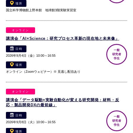
場所
国立科学博物館上野本館 地球館3階実験実習室
オンライン
講演会「AI×Science：研究プロセス革新の現在地と未来像」
日時
一般
研究者
2026年9月4日（金）10:00～16:55
学生
場所
オンライン（Zoomウェビナー）※ 見逃し配信あり
オンライン
講演会「データ駆動×実験自動化が変える研究開発：材料・反
応・製品開発DXの最前線」
日時
一般
研究者
2026年9月8日（火）10:00～16:55
学生
場所