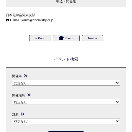
申込・問合先
日本化学会関東支部
E-mail :
kanto
chemistry.or.jp
« Prev
Event
Next »
イベント検索
開催年
開催場所
対象