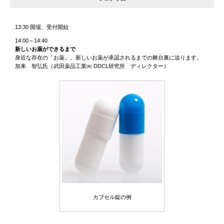
13:30 開場、受付開始
14:00～14:40
新しいお薬ができるまで
身近な存在の「お薬」。新しいお薬が承認されるまでの舞台裏に迫ります。
加来 智弘氏（武田薬品工業㈱ DDCL研究所 ディレクター）
カプセル錠の例