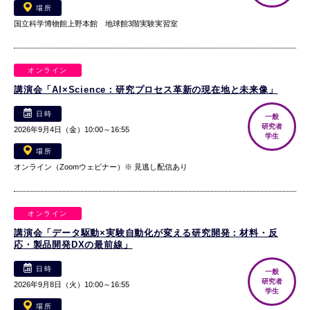
場所
国立科学博物館上野本館 地球館3階実験実習室
オンライン
講演会「AI×Science：研究プロセス革新の現在地と未来像」
日時
一般
研究者
2026年9月4日（金）10:00～16:55
学生
場所
オンライン（Zoomウェビナー）※ 見逃し配信あり
オンライン
講演会「データ駆動×実験自動化が変える研究開発：材料・反
応・製品開発DXの最前線」
日時
一般
研究者
2026年9月8日（火）10:00～16:55
学生
場所