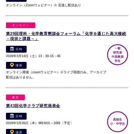
オンライン（Zoomウェビナー）※ 見逃し配信あり
オンライン
第29回理科・化学教育懇談会フォーラム「化学を通じた高大接続
－現状と課題－」
一般
日時
研究者
2026年3月14日（土）13：30-15：45
中高教員
学生
場所
オンライン開催（zoomウェビナー）※ライブ視聴のみ。アーカイブ
配信はありません。
東京
第43回化学クラブ研究発表会
日時
高校生
2026年3月26日（木）9時30分～16時〔予定〕
小・中学生
場所