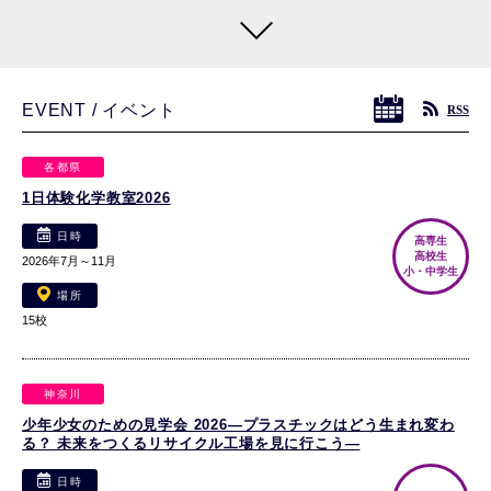
講演会「AI×Science：研究プロセス革新の現在地と未来
像」
EVENT / イベント
RSS
2026年9月4日（金）10:00～16:55
日時
オンライン（Zoomウェビナー）※ 見逃し配信あり
場所
各都県
Read more
1日体験化学教室2026
日時
高専生
高校生
講演会「データ駆動×実験自動化が変える研究開発：材
2026年7月～11月
小・中学生
料・反応・製品開発DXの最前線」
場所
15校
2026年9月8日（火）10:00～16:55
日時
オンライン（Zoomウェビナー）※ 見逃し配信あり
場所
神奈川
Read more
少年少女のための見学会 2026―プラスチックはどう生まれ変わ
る？ 未来をつくるリサイクル工場を見に行こう―
日時