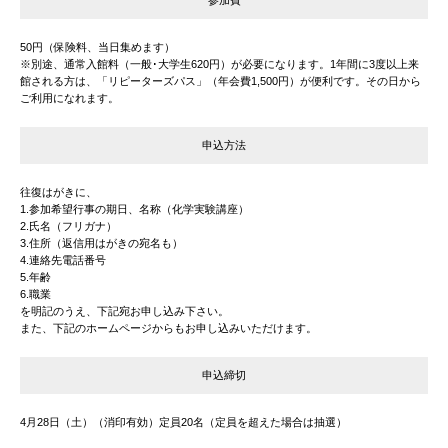
参加費
50円（保険料、当日集めます）
※別途、通常入館料（一般･大学生620円）が必要になります。1年間に3度以上来
館される方は、「リピーターズパス」（年会費1,500円）が便利です。その日から
ご利用になれます。
申込方法
往復はがきに、
1.参加希望行事の期日、名称（化学実験講座）
2.氏名（フリガナ）
3.住所（返信用はがきの宛名も）
4.連絡先電話番号
5.年齢
6.職業
を明記のうえ、下記宛お申し込み下さい。
また、下記のホームページからもお申し込みいただけます。
申込締切
4月28日（土）（消印有効）定員20名（定員を超えた場合は抽選）