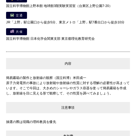
国立科学博物館上野本館 地球館3階実験実習室（台東区上野公園7-20）
交通
JR「上野」駅公園口から徒歩5分、東京メトロ「上野」駅7番出口から徒歩10分
共催
国立科学博物館 日本化学会関東支部 東京都理化教育研究会
内容
簡易霧箱の製作と放射線の観察（国立科博）米田成一
原子力発電所の事故により放射能や放射線の性質に対する理解の必要性が高まって
います。そこで今回は、大きめのシャーレやガラス容器を使って簡易霧箱を作成
し、放射線を目に見える形で観察して、その性質を調べてみましょう。
注意事項
抽選の際は現職の理科教員を優先