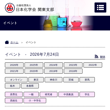
イベント
ホーム
イベント
>
イベント - 2026年7月24日
RSS
2026年
2025年
2024年
2023年
2022年
2021年
2020年
2019年
2018年
オンライン
東京
神奈川
茨城
群馬
栃木
各都県
高専生
一般
研究者
中高教員
学生
高校生
小・中学生