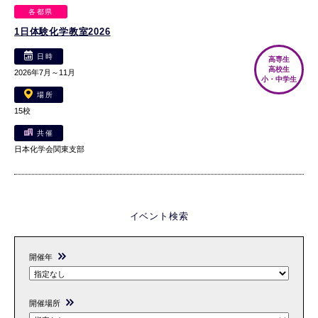
各都県
1日体験化学教室2026
日時
高専生
高校生
2026年7月～11月
小・中学生
場所
15校
共催
日本化学会関東支部
イベント検索
開催年
開催場所